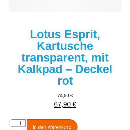
Lotus Esprit,
Kartusche
transparent, mit
Kalkpad – Deckel
rot
74,50
€
67,90
€
In den Warenkorb